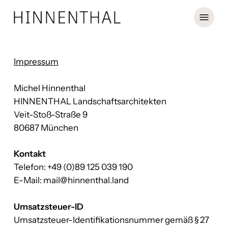
Skip
Menu
to
main
content
Impressum
Michel Hinnenthal
HINNENTHAL Landschaftsarchitekten
Veit-Stoß-Straße 9
80687 München
Kontakt
Telefon: +49 (0)89 125 039 190
E-Mail: mail@hinnenthal.land
Umsatzsteuer-ID
Umsatzsteuer-Identifikationsnummer gemäß § 27