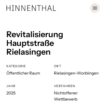
Skip
Menu
to
main
content
Revitalisierung
Hauptstraße
Rielasingen
KATEGORIE
ORT
Öffentlicher Raum
Rielasingen-Worblingen
JAHR
VERFAHREN
2025
Nichtoffener
Wettbewerb