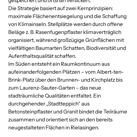
gespeichert und ortsnah versickert.
Die Strategie basiert auf zwei Kernprinzipien:
maximale Flächenentsiegelung und die Schaffung
von Klimainseln. Stellplätze werden durch offene
Beläge z. B. Rasenfugenpflaster klimaverträglich
organisiert, während großzügige Grünflächen mit
vielfältigen Baumarten Schatten, Biodiversität und
Aufenthaltsqualität schaffen.
Im Süden entsteht ein Raumkontinuum aus
aufeinanderfolgenden Plätzen – vom Albert-ten-
Brink-Platz über den Brunnen- und Kirchplatz bis
zum Laurenz-Sauter-Garten – das neue
stadträumliche Qualitäten entfaltet. Ein
durchgehender „Stadtteppich“ aus
Betonsteinpflaster und Granit bindet die Teilräume
zusammen und orientiert sich an den bereits
neugestalteten Flächen in Rielasingen.