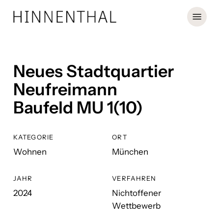
Skip
Menu
to
main
content
Neues Stadtquartier
Neufreimann
Baufeld MU 1(10)
KATEGORIE
ORT
Wohnen
München
JAHR
VERFAHREN
2024
Nichtoffener
Wettbewerb