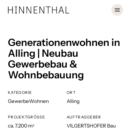
Skip
Menu
to
main
content
Generationenwohnen in
Alling | Neubau
Gewerbebau &
Wohnbebauung
KATEGORIE
ORT
Gewerbe
Wohnen
Alling
PROJEKTGRÖSSE
AUFTRAGGEBER
ca. 7.200 m²
VILGERTSHOFER Bau