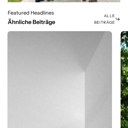
Featured Headlines
ALLE
Ähnliche Beiträge
BEITRÄGE
Betriebsurlaub
So